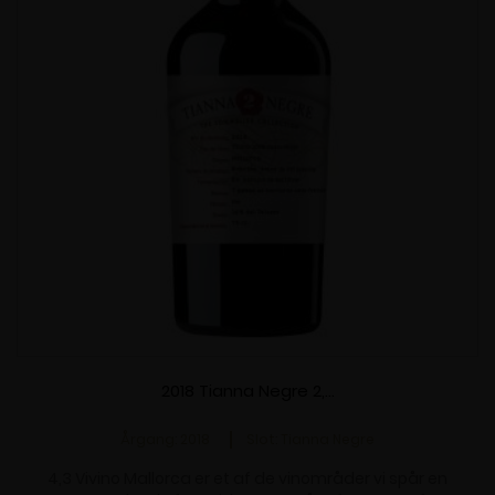
mosten. Den lagrer 6 måneder på 2 år gamle franske 500
liters egetræs fade og tappes uden filterering. Rubinrød i
farevn. Intense aromaer med en overvægt af modne
blommer, meget typisk for sorten, mineralske noter og
krydret baggrund (nellike, kanel, sort peber). I munden er
den kødfuld med modne tanniner. Lang og behagelig
eftersmag. Alkohol 14%
2018 Tianna Negre 2,...
Årgang: 2018
Slot: Tianna Negre
4,3 Vivino Mallorca er et af de vinområder vi spår en