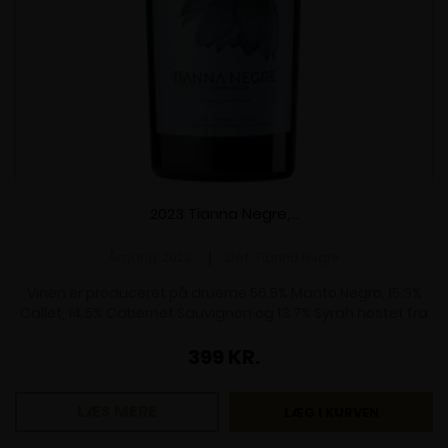
2023 Tianna Negre,...
Årgang: 2023
Slot: Tianna Negre
Vinen er produceret på druerne 56.5% Manto Negro, 15.3%
Callet, 14.5% Cabernet Sauvignon og 13.7% Syrah høstet fra
gårdens absolut bedste parceller og med optimal
modenhed. Druerne er gæret og lagret hver for sig, og
399 KR.
Pris
først stukket sammen efter 10 måneder på nye franske
egetræsfade. Vinen dufter af mørke saftige kirsebær,
LÆS MERE
chokolade og vanille. Flot intens og velsmagende frugt, der
LÆG I KURVEN
får fint modspil af frisk syre. Lang dvælende eftersmag