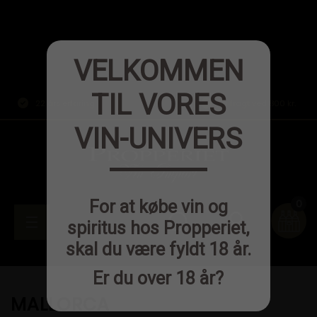
VELKOMMEN
TIL VORES
22 års erfaring
Fri fragt ved 800 kr.
VIN-UNIVERS
0
For at købe vin og
person
Toggle
☰

spiritus hos Propperiet,
skal du være fyldt 18 år.
navigation
Er du over 18 år?
MALLORCA