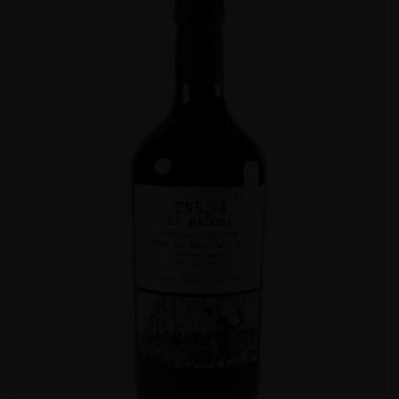
godt med smag. Der er næsten tanniner i vinen, et stort og
krydret bid ... fandeme ikke dårligt, for nu at sige det på jysk.
Far er glad" Helt uimodståelig orange vin produceret 100%
på Giró Ros, druerne er koldt gæret i nye franske 500 liters
egetræs fade. Efter end gæring lagrer den 15 måneder på
franske 500 liters egetræs fade og tappes uden filterering.
Orange farve med kobbertoner. Aromaer af nyt træ såsom
vanilje på en baggrund af tør mandarinskal. Tannisk mund,
velbalanceret og med en stor intensitet lang efter smag.
Vinen er økologisk Alkohol 13,5%