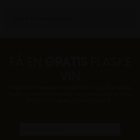
med lakridsrod og mokka. Skøn vin, der giver mindelser om
god Crozes-Hermitage. Serveres til et godt stykke kalv-
eller okse. Økologisk Alkohol 14%
Viser 1-4 af 4 element(er)
FÅ EN
GRATIS
FLASKE
VIN
Tilmeld dig Propperiets nyhedsbrevet og få en gratis
flaske vin med første ordre. Kom først i køen til gode
tilbud, vinsmagning og meget mere....