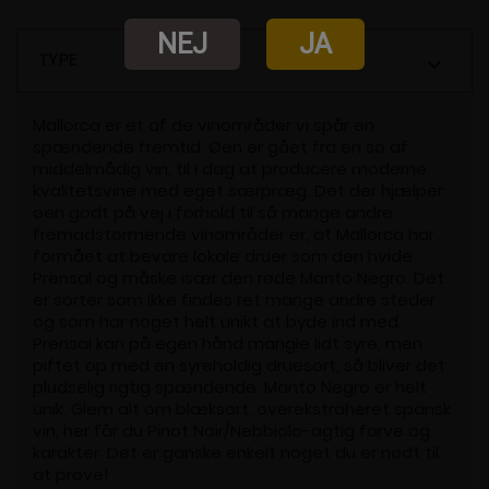
NEJ
JA
TYPE

Mallorca er et af de vinområder vi spår en
spændende fremtid. Øen er gået fra en sø af
middelmådig vin, til i dag at producere moderne
kvalitetsvine med eget særpræg. Det der hjælper
øen godt på vej i forhold til så mange andre
fremadstormende vinområder er, at Mallorca har
formået at bevare lokale druer som den hvide
Prensal og måske især den røde Manto Negro. Det
er sorter som ikke findes ret mange andre steder
og som har noget helt unikt at byde ind med.
Prensal kan på egen hånd mangle lidt syre, men
piftet op med en syreholdig druesort, så bliver det
pludselig rigtig spændende. Manto Negro er helt
unik. Glem alt om blæksort, overekstraheret spansk
vin, her får du Pinot Noir/Nebbiolo-agtig farve og
karakter. Det er ganske enkelt noget du er nødt til
at prøve!