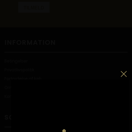
INFORMATION
Betingelser
Privatlivspolitik
Fortrydelse af køb
Om Propperiet
Kontakt
SOCIALE MEDIER