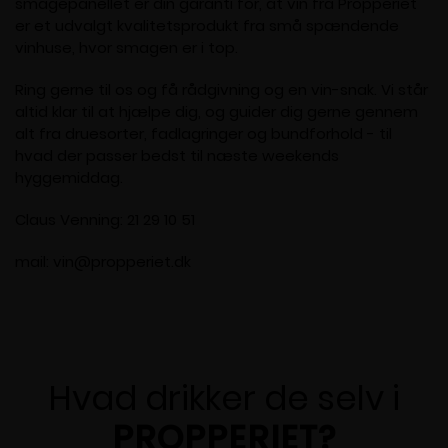
smagepanellet er din garanti for, at vin fra Propperiet
er et udvalgt kvalitetsprodukt fra små spændende
vinhuse, hvor smagen er i top.
Ring gerne til os og få rådgivning og en vin-snak. Vi står
altid klar til at hjælpe dig, og guider dig gerne gennem
alt fra druesorter, fadlagringer og bundforhold - til
hvad der passer bedst til næste weekends
hyggemiddag.
Claus Venning: 21 29 10 51
mail: vin@propperiet.dk
Hvad drikker de selv i
PROPPERIET?