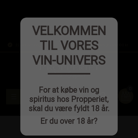
VELKOMMEN
TIL VORES
22 års erfaring
Fri fragt ved 800 kr.
VIN-UNIVERS
0
For at købe vin og
person
Toggle
☰

spiritus hos Propperiet,
skal du være fyldt 18 år.
navigation
Er du over 18 år?