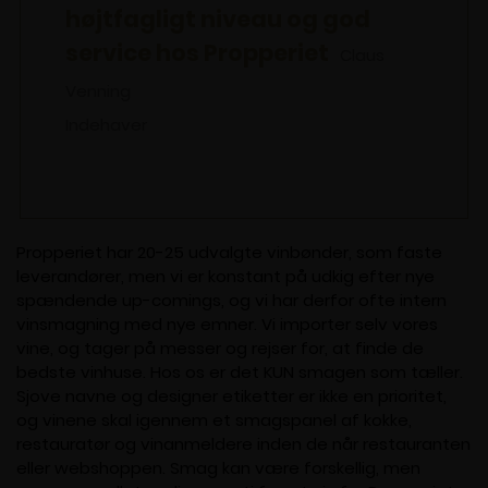
højtfagligt niveau og god
service hos Propperiet
Claus
Venning
Indehaver
Propperiet har 20-25 udvalgte vinbønder, som faste
leverandører, men vi er konstant på udkig efter nye
spændende up-comings, og vi har derfor ofte intern
vinsmagning med nye emner. Vi importer selv vores
vine, og tager på messer og rejser for, at finde de
bedste vinhuse. Hos os er det KUN smagen som tæller.
Sjove navne og designer etiketter er ikke en prioritet,
og vinene skal igennem et smagspanel af kokke,
restauratør og vinanmeldere inden de når restauranten
eller webshoppen. Smag kan være forskellig, men