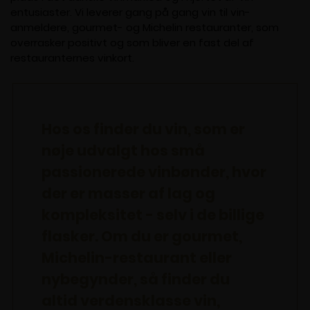
entusiaster. Vi leverer gang på gang vin til vin-
anmeldere, gourmet- og Michelin restauranter, som
overrasker positivt og som bliver en fast del af
restauranternes vinkort.
Hos os finder du vin, som er
nøje udvalgt hos små
passionerede vinbønder, hvor
der er masser af lag og
kompleksitet - selv i de billige
flasker. Om du er gourmet,
Michelin-restaurant eller
nybegynder, så finder du
altid verdensklasse vin,