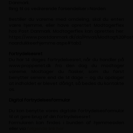
Danmark.
Ring til os vedrørende forsendelser i Norden.
Bestiller du varerne med omdeling, skal du enten
være hjemme, eller have oprettet Modtagerflex
hos Post Danmark. Modtagerflex kan oprettes her:
https://www.postdanmark.dk/da/Privat/Modtag%20Post
naarduikkeerhjemme.aspx#tab2
Fortrydelsesret
Du har 14 dages fortrydelsesret, når du handler på
www.propperiet.dk fra den dag du modtager
varerne. Modtager du flasker, som du først
benytter senere end de 14 dage – og du opdager
at indholdet er blevet dårligt, så bedes du kontakte
os.
Digital fortrydelsesformular
Du kan benytte vores digitale fortrydelsesformular
til at gøre brug af din fortrydelsesret.
Formularen kan findes i bunden af hjemmesiden
eller via
følgende link her