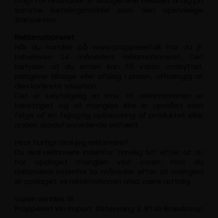
fragt for returlabel. Vi tilbagefører beløbet til dig på
samme betalingsmiddel som den oprindelige
transaktion.
Reklamationsret
Når du handler på www.propperiet.dk har du jf.
købeloven 24 måneders reklamationsret. Det
betyder, at du enten kan få varen ombyttet,
pengene tilbage eller afslag i prisen, afhængig af
den konkrete situation.
Det er selvfølgelig et krav, at reklamationen er
berettiget, og at manglen ikke er opstået som
følge af en fejlagtig opbevaring af produktet eller
anden skadeforvoldende adfærd.
Hvor hurtigt skal jeg reklamere?
Du skal reklamere indenfor ”rimelig tid” efter, at du
har opdaget manglen ved varen. Hvis du
reklamerer indenfor to måneder efter, at manglen
er opdaget, vil reklamationen altid være rettidig.
Varen sendes til:
Propperiet Vin Import, Østervang 3, 8740 Brædstrup