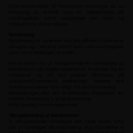
Efter indsendelse af formularen modtager du en
kvittering pr. e-mail med en bekræftelse på
modtagelsen samt oplysninger om dato og
tidspunkt for indsendelsen.
Returnering
Returnering af varer kan kun ske såfremt varerne er
ubrugte og i samme stand som ved modtagelse,
samt at emballagen er intakt.
Har du behov for at tilbagesende en vare bedes du
kontakte os på vin@propperiet.dk. Vi sender dig en
returlabel, og så skal pakken afleveres på
posthuset/nærmeste pakkeshop. Varerne skal
naturligvis pakkes forsvarligt ind ved returnering.
Returneringer skal ske til adressen: Propperiet Vin
Import, Østervang 3, 8740 Brædstrup
HUSK tydelig navn/følgeseddel.
Tilbagebetaling af købsbeløbet
Vi tilbagebetaler naturligvis det fulde beløb retur
når vi modtager din returnering, dog fratrækker vi