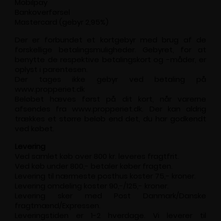
Mobilpay
Bankoverførsel
Mastercard (gebyr 2,95%)
Der er forbundet et kortgebyr med brug af de
forskellige betalingsmuligheder. Gebyret, for at
benytte de respektive betalingskort og -måder, er
oplyst i parentesen.
Der tages ikke gebyr ved betaling på
www.propperiet.dk
Beløbet hæves først på dit kort, når varerne
afsendes fra www.propperiet.dk. Der kan aldrig
trækkes et større beløb end det, du har godkendt
ved købet.
Levering
Ved samlet køb over 800 kr. leveres fragtfrit.
Ved køb under 800,- betaler køber fragten.
Levering til nærmeste posthus koster 75,- kroner.
Levering omdeling koster 90,-/125,- kroner.
Levering sker med Post Danmark/Danske
fragtmænd/Expressen.
Leveringstiden er 1-2 hverdage. Vi leverer til