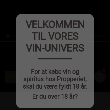
VELKOMMEN
TIL VORES
22 års erfaring
Fri fragt ved 800 kr.
VIN-UNIVERS
0
For at købe vin og
person
Toggle
☰

spiritus hos Propperiet,
skal du være fyldt 18 år.
navigation
Er du over 18 år?