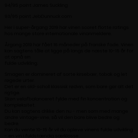
94/95 point James Suckling
93/95 point JebDunnuck.com
Her i super-årgang 2019 har vinen scoret flotte ratings
hos mange store internationale vinanmeldere.
Årgang 2019 har fået 16 måneder på franske fade. Vinen
kan sagtens tåle at ligge på langs de næste 10-15 år for
at opnå sin
fulde udvikling.
Smagen er domineret af sorte kirsebær, tobak og let
røgede urter.
Det er en old-scholl klassisk rødvin, som bare gør alt det
rigtige.
Skøn velafbalanceret fylde med fin koncentration og
kompleksitet.
Du kan sagtens drikke den nu - men som med mange
andre vintage-vine, så vil den bare blive bedre og
bedre.
Kan du vente 10-15 år vil du opleve vinens fulde udvikling
- en vin i fuldstændig særklasse.