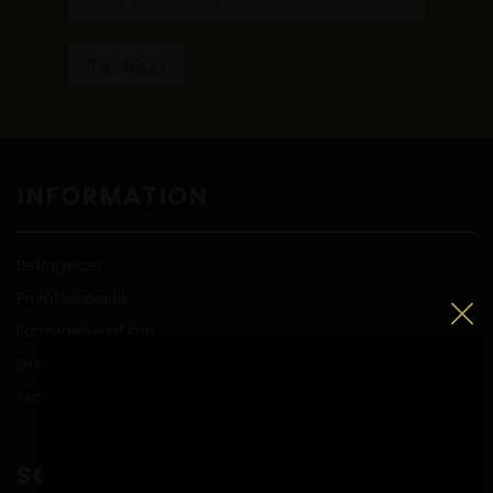
INFORMATION
Betingelser
Privatlivspolitik
Fortrydelse af køb
Om Propperiet
Kontakt
SOCIALE MEDIER