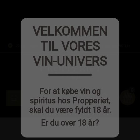
VELKOMMEN
TIL VORES
22 års erfaring
Fri fragt ved 800 kr.
VIN-UNIVERS
0
For at købe vin og
person
Toggle
☰

spiritus hos Propperiet,
skal du være fyldt 18 år.
navigation
Er du over 18 år?