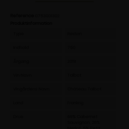
Reference
0753001302
Produktinformation
Type
Rødvin
Indhold
750
Årgang
2019
Vin Navn
Talbot
Vingårdens Navn
Château Talbot
Land
Frankrig
Drue
69% Cabernet
Sauvignon, 26%
Merlot, 5% Petit