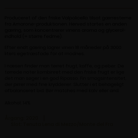
Produceret af den friske Valpolicella tilsat gærresterne
fra Amarone-produktionen. Herved startes en anden
gæring, som koncentrerer vinens aroma og glycerol-
indhold (= større fedme).
Efter endt gæring lagrer vinen 18 måneder på 3000
liters egetræsfade for at modnes.
I næsen finder man tørret frugt, kaffe, og peber. De
tørrede noter kombinret med den friske frugt er lige
det man søger i en god Ripasso. Fin smagsintensitet,
der pirrer med fine krydderier. Slutter i et behageligt
afbalanceret bid. Bør matches med kalv eller and.
Alkohol: 14%
Årgang: 2020
Slot: Tenuta Lena di Mezzo/Monte del Fra