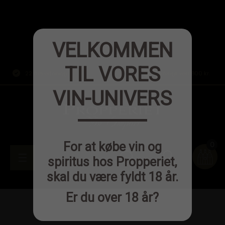
VELKOMMEN
TIL VORES
22 års erfaring
Fri fragt ved 800 kr.
VIN-UNIVERS
0
For at købe vin og
person
Toggle
☰

spiritus hos Propperiet,
skal du være fyldt 18 år.
navigation
Er du over 18 år?